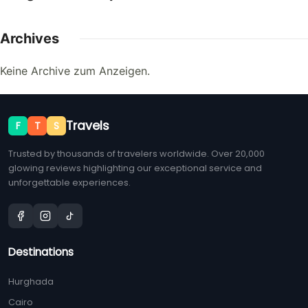
Archives
Keine Archive zum Anzeigen.
Travels
F
T
S
Trusted by thousands of travelers worldwide. Over 20,000
glowing reviews highlighting our exceptional service and
unforgettable experiences.
Destinations
Hurghada
Cairo