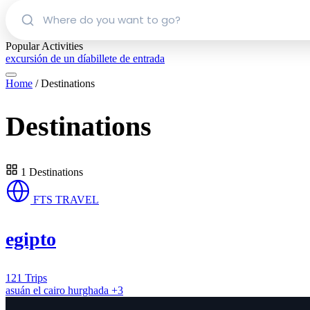
Search
trips
Popular Activities
excursión de un día
billete de entrada
Home
/
Destinations
Destinations
1 Destinations
FTS TRAVEL
egipto
121 Trips
asuán
el cairo
hurghada
+3