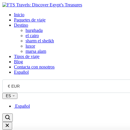
Inicio
Paquetes de viaje
Destino
hurghada
el cairo
sharm el sheikh
luxor
marsa alam
Tipos de viaje
Blog
Contacta con nosotros
Español
ES
Español