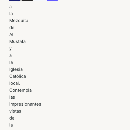
a
la
Mezquita
de
Al
Mustafa
y
a
la
Iglesia
Católica
local.
Contempla
las
impresionantes
vistas
de
la