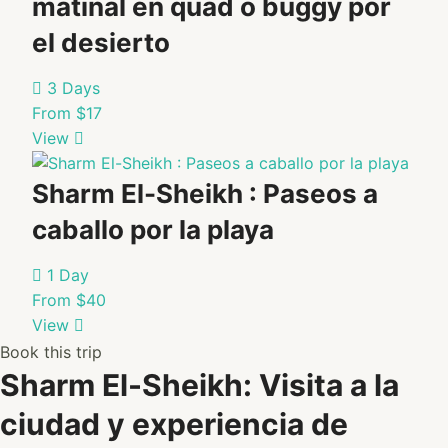
matinal en quad o buggy por
Select
Package
el desierto
3 Days
From $17
View
Sharm El-Sheikh : Paseos a
caballo por la playa
1 Day
From $40
View
Book this trip
Sharm El-Sheikh: Visita a la
ciudad y experiencia de