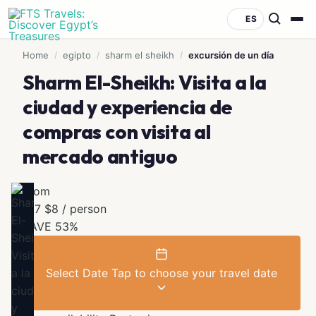
ES
Home
/
egipto
/
sharm el sheikh
/
excursión de un día
Sharm El-Sheikh: Visita a la
ciudad y experiencia de
compras con visita al
mercado antiguo
From
$17
$8
/ person
SAVE 53%
Select Date
Tap to choose your travel date