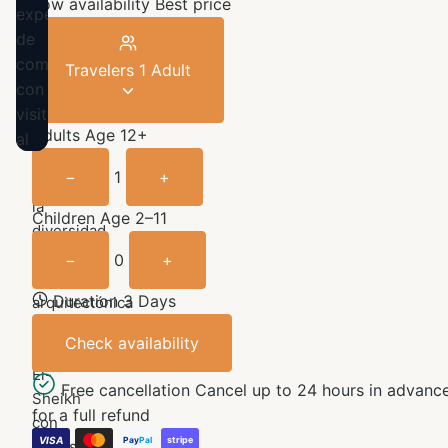
Low availability
Best price
Travelers
1 Adult
Adults
Age 12+
−
1
+
Explora
la
Children
Age 2–11
diversidad
cultural
−
0
+
y
Duration 3 Days
arquitectónica
de
Check availability
Sharm
El-
Free cancellation
Cancel up to 24 hours in advanc
Sheikh
for a full refund
con
VISA
stripe
Pay
Pal
visitas