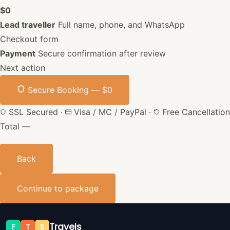
$0
Lead traveller
Full name, phone, and WhatsApp
Checkout form
Payment
Secure confirmation after review
Next action
Secure Booking —
$0
SSL Secured
·
Visa / MC / PayPal
·
Free Cancellation
Total
—
Back
Continue to package
Travels
F
T
S