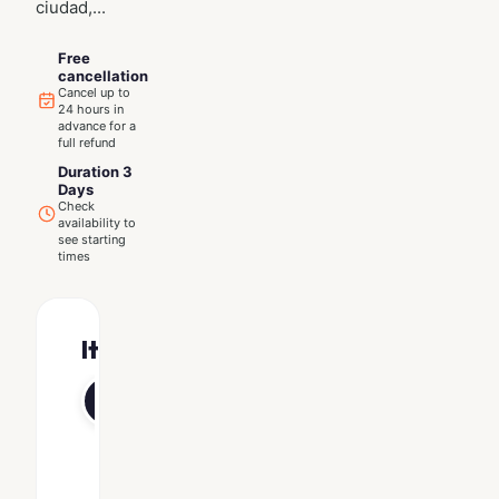
ciudad,...
Free
cancellation
Cancel up to
24 hours in
advance for a
full refund
Duration 3
Days
Check
availability to
see starting
times
Itinerary
Sharm
El-
Sheikh
Lugar
de