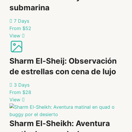
unique
tradicional
Cámara
submarina
insights
Auténtica
and
¿Qué
7 Days
danza artística
local…
no
que muestra
From $52
la herencia
está
View
egipcia
$17
permitido?
$8
/
Sillas
Sharm El-Sheij: Observación
person
de
Save
de estrellas con cena de lujo
ruedas
53%
eléctricas
3 Days
Adult:
From $28
$8
View
Child:
$6
Sharm El-Sheikh: Aventura