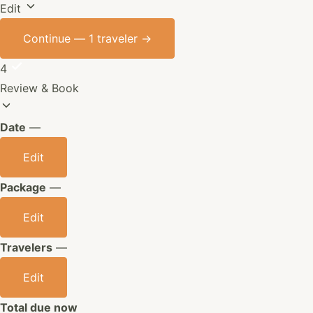
Edit
Continue —
1 traveler
→
4
Review & Book
Date
—
Edit
Package
—
Edit
Travelers
—
Edit
Total due now