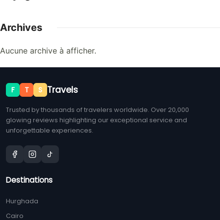
Archives
Aucune archive à afficher.
Travels
F
T
S
Trusted by thousands of travelers worldwide. Over 20,000
glowing reviews highlighting our exceptional service and
unforgettable experiences.
Destinations
Hurghada
Cairo