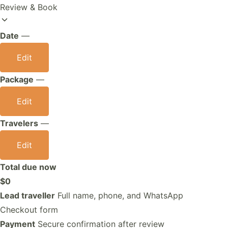
Review & Book
Date
—
Edit
Package
—
Edit
Travelers
—
Edit
Total due now
$0
Lead traveller
Full name, phone, and WhatsApp
Checkout form
Payment
Secure confirmation after review