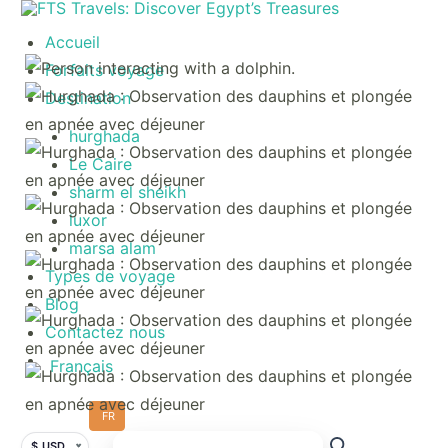
Accueil
Forfaits voyage
Destination
hurghada
Le Caire
sharm el sheikh
luxor
marsa alam
Types de voyage
Blog
Contactez nous
Français
FR
$ USD