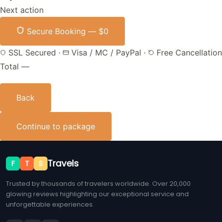
Next action
Secure Booking —
$0
SSL Secured
·
Visa / MC / PayPal
·
Free Cancellation
Total
—
Back
Continue to package
Travels
F
T
S
Trusted by thousands of travelers worldwide. Over 20,000
glowing reviews highlighting our exceptional service and
unforgettable experiences.