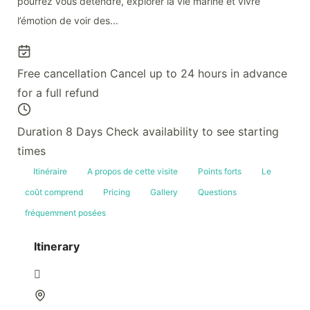
pourrez vous détendre, explorer la vie marine et vivre
l’émotion de voir des...
Free cancellation
Cancel up to 24 hours in advance
for a full refund
Duration 8 Days
Check availability to see starting
times
Itinéraire
A propos de cette visite
Points forts
Le
coût comprend
Pricing
Gallery
Questions
fréquemment posées
Itinerary