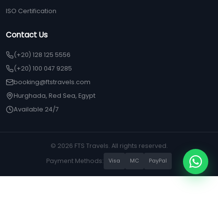
ISO Certification
Contact Us
(+20) 128 125 5556
(+20) 100 047 9285
booking@ftstravels.com
Hurghada, Red Sea, Egypt
Available 24/7
© 2026 FTS Travels. All rights reserved.
Payment Methods:
Visa
MC
PayPal