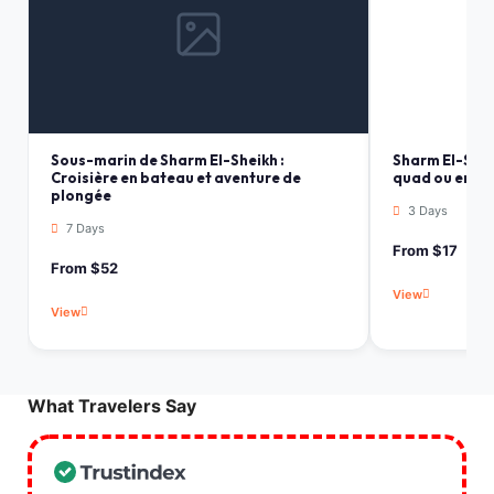
Sous-marin de Sharm El-Sheikh :
Sharm El-Shei
Croisière en bateau et aventure de
quad ou en bu
plongée
3 Days
7 Days
From $17
From $52
View
View
What Travelers Say