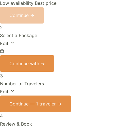
Low availability
Best price
Continue →
2
Select a Package
Edit
Continue with
→
3
Number of Travelers
Edit
Continue —
1 traveler
→
4
Review & Book