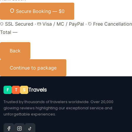
Secure Booking —
$0
SSL Secured
·
Visa / MC / PayPal
·
Free Cancellation
Total
—
Back
Continue to package
Travels
F
T
S
Trusted by thousands of travelers worldwide. Over 20,000
glowing reviews highlighting our exceptional service and
unforgettable experiences.