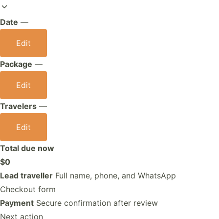
Date
—
Edit
Package
—
Edit
Travelers
—
Edit
Total due now
$0
Lead traveller
Full name, phone, and WhatsApp
Checkout form
Payment
Secure confirmation after review
Next action